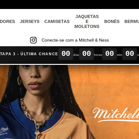
JAQUETAS
DORES
JERSEYS
CAMISETAS
E
BONÉS
BERM
MOLETONS
Conecte-se com a Mitchell & Ness
00
00
00
00
TAPA 3 - ÚLTIMA CHANCE
dias
horas
min
s