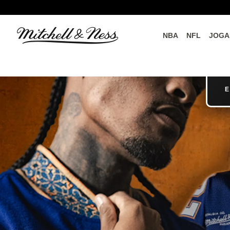
NBA
NFL
JOGA
do o
Parceiros Oficiais
E