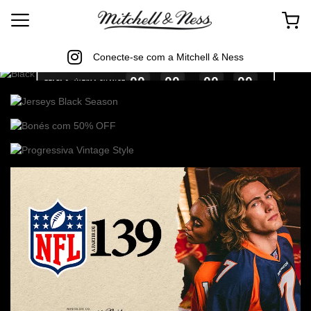
Conecte-se com a Mitchell & Ness
00
00
00
00
ETAPA 3 - ÚLTIMA CHANCE
dias
horas
min
seg