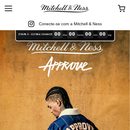
Conecte-se com a Mitchell & Ness
00
00
00
00
ETAPA 3 - ÚLTIMA CHANCE
dias
horas
min
seg