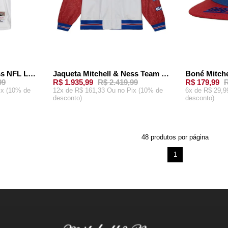
Camisa Mitchell & Ness NFL Legacy Jersey New York Giants Eli Manning 2007 Branca
Jaqueta Mitchell & Ness Team Burst Warm Up Jacket New York Giants Branca
99
R$ 1.935,99
R$ 2.419,99
R$ 179,99
R
ix (10% de
12x de R$ 161,33 Ou
no Pix (10% de
6x de R$ 29,
desconto)
desconto)
P
M
G
GG
ÚNICO
ARRINHO
ADICIONAR AO CARRINHO
ADICION
48
produtos por página
1