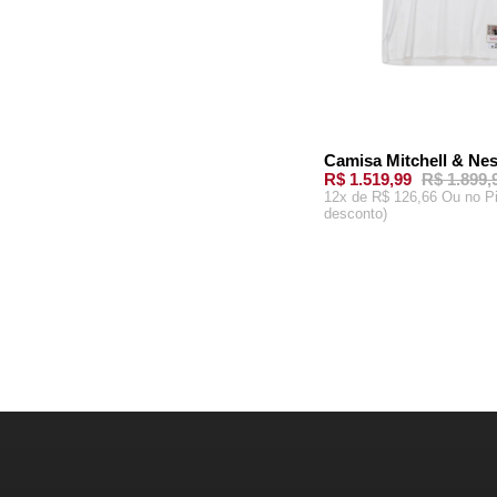
R$ 1.519,99
R$ 1.899,
12x de R$ 126,66 Ou
no P
desconto)
L
XL
2XL
M
ADICIONAR AO C