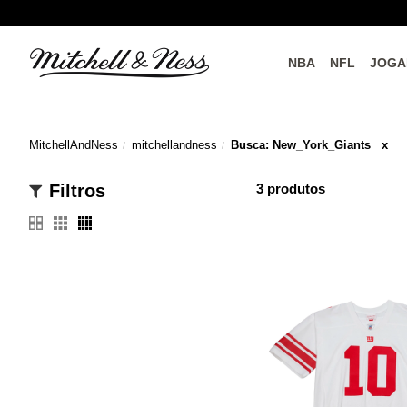
NBA
NFL
JOGA
do o
Parceiros Oficiais
MitchellAndNess
mitchellandness
Busca: New_York_Giants
x
Filtros
3
produtos