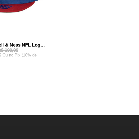
Boné Mitchell & Ness NFL Logo New York Giants Azul Royal
$ 199,99
99 Ou
no Pix (10% de
AR AO CARRINHO