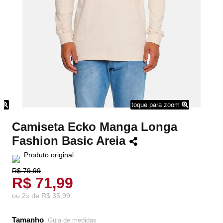
m
toque para zoom
Camiseta Ecko Manga Longa
Fashion Basic Areia
Produto original
R$ 79,99
R$ 71,99
ou
2
x
de
R$ 35,99
Tamanho
Guia de medidas