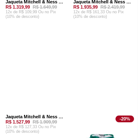
Jaqueta Mitchell & Ness NFL Windbreaker Pittsburgh Steelers Preta
Jaqueta Mitchell & Ness Team OG 2.0 Anorak Windbreaker Vintage Logo Philadelphia Eagles Preta
-
20%
-
20%
R$ 1.319,99
R$ 1.649,99
R$ 1.935,99
R$ 2.419,99
12x de R$ 109,99 Ou
no Pix
12x de R$ 161,33 Ou
no Pix
(10% de desconto)
(10% de desconto)
ADICIONAR AO
ADICIONAR AO
CARRINHO
CARRINHO
Jaqueta Mitchell & Ness NFL Windbreaker San Antonio 49ers Vermelha
-
20%
-
20%
R$ 1.527,99
R$ 1.909,99
12x de R$ 127,33 Ou
no Pix
(10% de desconto)
ADICIONAR AO