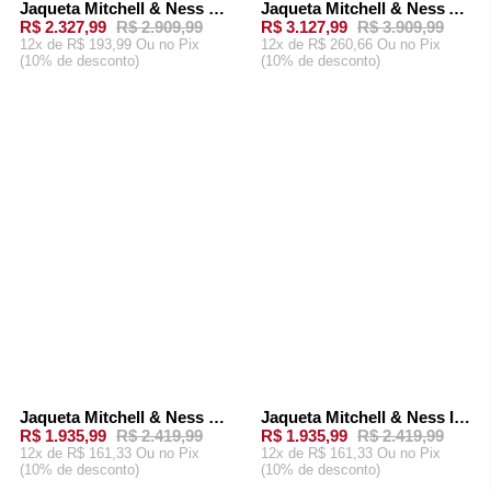
Jaqueta Mitchell & Ness Lightweight Satin Bomber Vintage Logo Pittsburgh Steelers Preta
Jaqueta Mitchell & Ness Authentic Philadelphia Eagles 1938 Jacket Verde
-
20%
-
20%
R$ 2.327,99
R$ 2.909,99
R$ 3.127,99
R$ 3.909,99
12x de R$ 193,99 Ou
no Pix
12x de R$ 260,66 Ou
no Pix
(10% de desconto)
(10% de desconto)
ADICIONAR AO
ADICIONAR AO
CARRINHO
CARRINHO
Jaqueta Mitchell & Ness Team Burst Warm Up Jacket Buffalo Bills Branca
Jaqueta Mitchell & Ness In The Clutch Puffer Jacket Vintage Logo Cleveland Browns Marrom
-
20%
-
20%
R$ 1.935,99
R$ 2.419,99
R$ 1.935,99
R$ 2.419,99
12x de R$ 161,33 Ou
no Pix
12x de R$ 161,33 Ou
no Pix
(10% de desconto)
(10% de desconto)