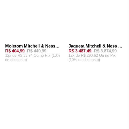
Moletom Mitchell & Ness Masculino Sugar Los Angeles Lakers Rosa Ballet
Jaqueta Mitchell & Ness x BAPE Satin Jacket Los Angeles Lakers Roxa
-
10%
-
10%
R$ 404,99
R$ 449,99
R$ 3.487,49
R$ 3.874,99
12x de R$ 33,74 Ou
no Pix (10%
12x de R$ 290,62 Ou
no Pix
de desconto)
(10% de desconto)
ADICIONAR AO
ADICIONAR AO
CARRINHO
CARRINHO