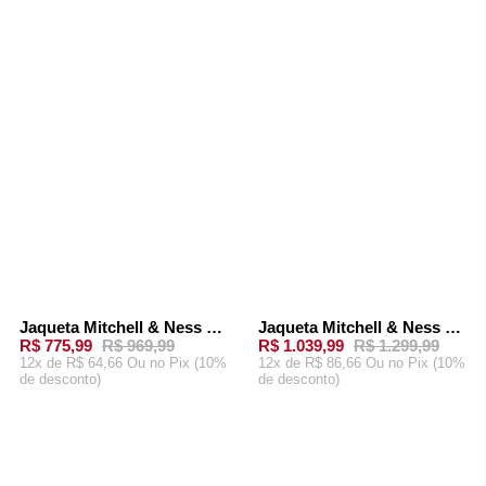
CARRINHO
CARRINHO
Jaqueta Mitchell & Ness NBA Throw It Back Full Zip Windbreaker Chicago Bulls Vermelha
Jaqueta Mitchell & Ness Windbreaker NBA Highlight Reel Toronto Raptors Roxa
-
20%
-
20%
R$ 775,99
R$ 969,99
R$ 1.039,99
R$ 1.299,99
12x de R$ 64,66 Ou
no Pix (10%
12x de R$ 86,66 Ou
no Pix (10%
de desconto)
de desconto)
ADICIONAR AO
ADICIONAR AO
CARRINHO
CARRINHO