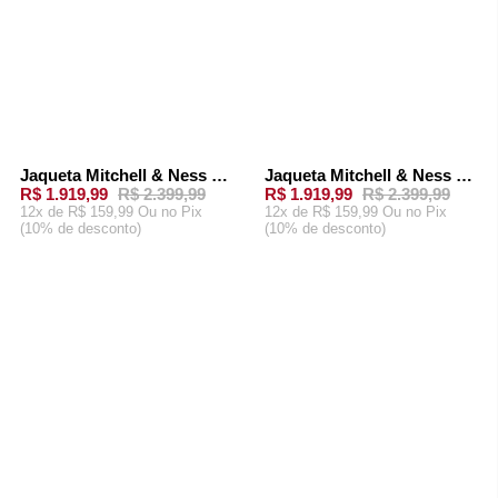
Jaqueta Mitchell & Ness Oversized Varsity Full-Snap Los Angeles Lakers Roxa
Jaqueta Mitchell & Ness Oversized Varsity Full-Snap Golden State Warriors Azul
-
20%
-
20%
R$ 1.919,99
R$ 2.399,99
R$ 1.919,99
R$ 2.399,99
12x de R$ 159,99 Ou
no Pix
12x de R$ 159,99 Ou
no Pix
(10% de desconto)
(10% de desconto)
ADICIONAR AO
ADICIONAR AO
CARRINHO
CARRINHO