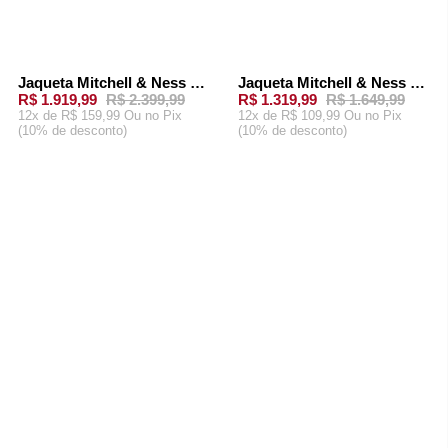
Jaqueta Mitchell & Ness Oversized Varsity Full-Snap Chicago Bulls Preta
Jaqueta Mitchell & Ness Big Face 4.0 Satin New York Knicks Preta
-
20%
-
20%
R$ 1.919,99
R$ 2.399,99
R$ 1.319,99
R$ 1.649,99
12x de R$ 159,99 Ou
no Pix
12x de R$ 109,99 Ou
no Pix
(10% de desconto)
(10% de desconto)
ADICIONAR AO
ADICIONAR AO
CARRINHO
CARRINHO