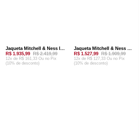
Jaqueta Mitchell & Ness In The Clutch Puffer Jacket Vintage Logo Dallas Cowboys Azul Marinho
Jaqueta Mitchell & Ness Team OG 2.0 Anorak Windbreaker Pittsburgh Steelers Preta
-
20%
-
20%
R$ 1.935,99
R$ 2.419,99
R$ 1.527,99
R$ 1.909,99
12x de R$ 161,33 Ou
no Pix
12x de R$ 127,33 Ou
no Pix
(10% de desconto)
(10% de desconto)
ADICIONAR AO
ADICIONAR AO
CARRINHO
CARRINHO