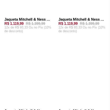
Jaqueta Mitchell & Ness Arched Retro Lined Windbreaker Boston Celtics Branca
Jaqueta Mitchell & Ness Arched Retro Lined Windbreaker Chicago Bulls Branca
-
20%
-
20%
R$ 1.119,99
R$ 1.399,99
R$ 1.119,99
R$ 1.399,99
12x de R$ 93,33 Ou
no Pix (10%
12x de R$ 93,33 Ou
no Pix (10%
de desconto)
de desconto)
ADICIONAR AO
ADICIONAR AO
CARRINHO
CARRINHO