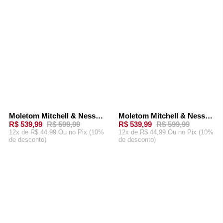
Moletom Mitchell & Ness Canguru Fechado Collab Baw x NFL NY Giants Azul Marinho
Moletom Mitchell & Ness Careca Collab Baw x NFL Azul Marinho
-
10%
-
10%
R$ 539,99
R$ 599,99
R$ 539,99
R$ 599,99
12x de R$ 44,99 Ou
no Pix (10%
12x de R$ 44,99 Ou
no Pix (10%
de desconto)
de desconto)
ADICIONAR AO
ADICIONAR AO
CARRINHO
CARRINHO