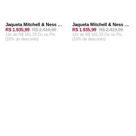
Jaqueta Mitchell & Ness NFL Team OG 2.0 Anorak Windbreaker Vintage Logo Cleveland Browns Marrom
Jaqueta Mitchell & Ness Team OG 2.0 Anorak Windbreaker Vintage Logo Dallas Cowboys Preta
-
20%
-
20%
R$ 1.935,99
R$ 2.419,99
R$ 1.935,99
R$ 2.419,99
12x de R$ 161,33 Ou
no Pix
12x de R$ 161,33 Ou
no Pix
(10% de desconto)
(10% de desconto)
ADICIONAR AO
ADICIONAR AO
CARRINHO
CARRINHO