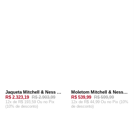
ADICIONAR AO
ADICIONAR AO
CARRINHO
CARRINHO
Jaqueta Mitchell & Ness NFL Sideline Jacket Minnesota Vikings 1992 Roxa
Moletom Mitchell & Ness Careca Collab Baw x NFL Las Vegas Raiders Preta
-
20%
-
10%
R$ 2.323,19
R$ 2.903,99
R$ 539,99
R$ 599,99
12x de R$ 193,59 Ou
no Pix
12x de R$ 44,99 Ou
no Pix (10%
(10% de desconto)
de desconto)
ADICIONAR AO
ADICIONAR AO
CARRINHO
CARRINHO