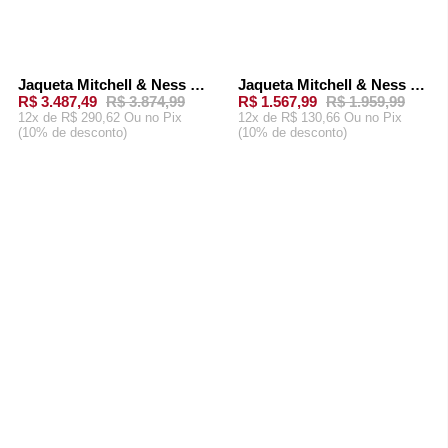
Jaqueta Mitchell & Ness x BAPE Satin Jacket New York Knicks Azul Royal
Jaqueta Mitchell & Ness NFL Double Down Satin Jacket Vintage Logo Kansas City Chiefs Preta
-
10%
-
20%
R$ 3.487,49
R$ 3.874,99
R$ 1.567,99
R$ 1.959,99
12x de R$ 290,62 Ou
no Pix
12x de R$ 130,66 Ou
no Pix
(10% de desconto)
(10% de desconto)
ADICIONAR AO
ADICIONAR AO
CARRINHO
CARRINHO