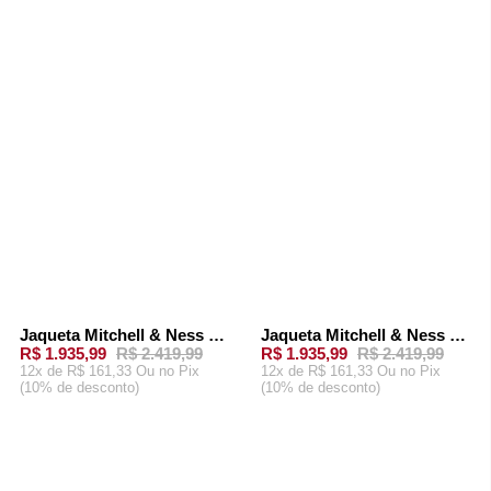
ADICIONAR AO
ADICIONAR AO
CARRINHO
CARRINHO
Jaqueta Mitchell & Ness NFL In The Clutch Puffer Jacket Vintage Logo Buffalo Bills Azul Royal
Jaqueta Mitchell & Ness Team Burst Warm Up Jacket New York Giants Branca
-
20%
-
20%
R$ 1.935,99
R$ 2.419,99
R$ 1.935,99
R$ 2.419,99
12x de R$ 161,33 Ou
no Pix
12x de R$ 161,33 Ou
no Pix
(10% de desconto)
(10% de desconto)
ADICIONAR AO
ADICIONAR AO
CARRINHO
CARRINHO