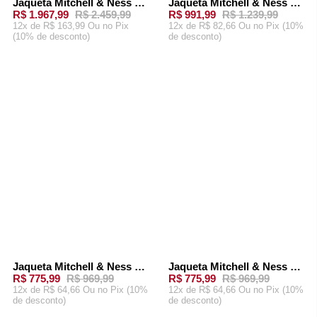
Jaqueta Mitchell & Ness Slap Sticker Dupla Face Boston Celtics Preta
Jaqueta Mitchell & Ness Surprise Windbreaker San Antonio Spurs Preta
-
20%
-
20%
R$ 1.967,99
R$ 2.459,99
R$ 991,99
R$ 1.239,99
12x de R$ 163,99 Ou
no Pix
12x de R$ 82,66 Ou
no Pix (10%
(10% de desconto)
de desconto)
ADICIONAR AO
ADICIONAR AO
CARRINHO
CARRINHO
Jaqueta Mitchell & Ness NBA Throw It Back Full Zip Windbreaker Los Angeles Lakers Preta
Jaqueta Mitchell & Ness NBA Throw It Back Full Zip Windbreaker Golden State Warriors Azul Royal
-
20%
-
20%
R$ 775,99
R$ 969,99
R$ 775,99
R$ 969,99
12x de R$ 64,66 Ou
no Pix (10%
12x de R$ 64,66 Ou
no Pix (10%
de desconto)
de desconto)
ADICIONAR AO
ADICIONAR AO