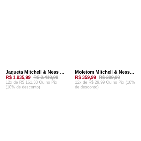
Jaqueta Mitchell & Ness Undeniable Full Zip Windbreaker Dallas Cowboys Azul Marinho
Moletom Mitchell & Ness Toronto Raptors Vince Carter Cinza Mescla
-
20%
-
10%
R$ 1.935,99
R$ 2.419,99
R$ 359,99
R$ 399,99
12x de R$ 161,33 Ou
no Pix
12x de R$ 29,99 Ou
no Pix (10%
(10% de desconto)
de desconto)
ADICIONAR AO
ADICIONAR AO
CARRINHO
CARRINHO