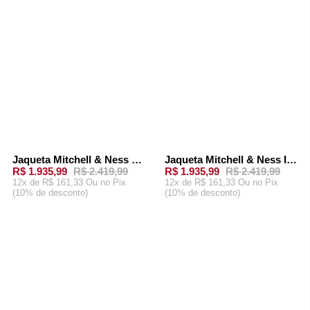
Jaqueta Mitchell & Ness Team Burst Warm Up Jacket Dallas Cowboys Branca
Jaqueta Mitchell & Ness In The Clutch Puffer Jacket Vintage Logo Oakland Raiders Preta
-
20%
-
20%
R$ 1.935,99
R$ 2.419,99
R$ 1.935,99
R$ 2.419,99
12x de R$ 161,33 Ou
no Pix
12x de R$ 161,33 Ou
no Pix
(10% de desconto)
(10% de desconto)
ADICIONAR AO
ADICIONAR AO
CARRINHO
CARRINHO