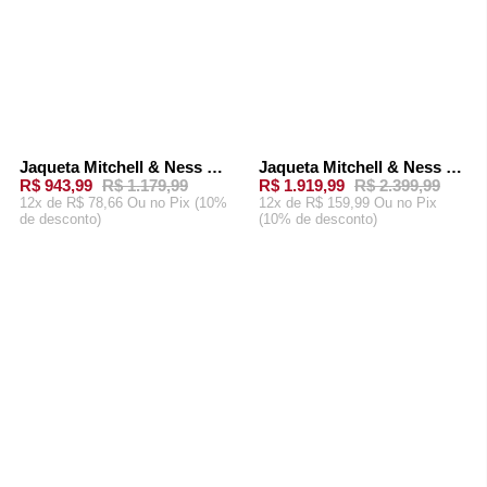
Jaqueta Mitchell & Ness Home Team Lightweight Windbreaker Golden State Warriors Preta e Azul
Jaqueta Mitchell & Ness NFL Dallas Cowboys Satin Preta
-
20%
-
20%
R$ 943,99
R$ 1.179,99
R$ 1.919,99
R$ 2.399,99
12x de R$ 78,66 Ou
no Pix (10%
12x de R$ 159,99 Ou
no Pix
de desconto)
(10% de desconto)
ADICIONAR AO
ADICIONAR AO
CARRINHO
CARRINHO