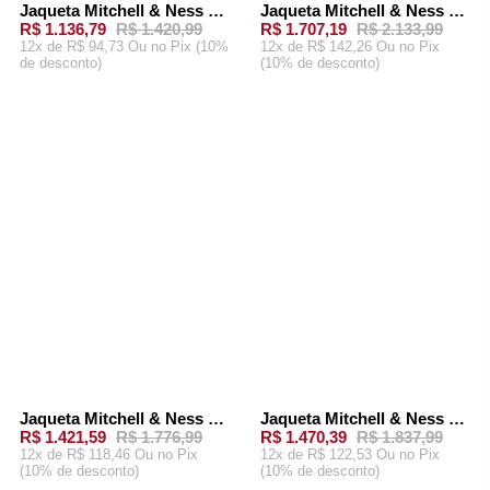
Jaqueta Mitchell & Ness NFL Lightweight Satin Jacket Vintage Logo Kansas City Chiefs Vermelha
Jaqueta Mitchell & Ness NFL Team Leader Satin Bomber Vintage Logo Kansas City Chiefs Preta
-
20%
-
20%
R$ 1.136,79
R$ 1.420,99
R$ 1.707,19
R$ 2.133,99
12x de R$ 94,73 Ou
no Pix (10%
12x de R$ 142,26 Ou
no Pix
de desconto)
(10% de desconto)
ADICIONAR AO
ADICIONAR AO
CARRINHO
CARRINHO
Jaqueta Mitchell & Ness NFL Ultimate Lightweight Windbreaker Vintage Logo Miami Dolphins Verde
Jaqueta Mitchell & Ness NFL Lightweight Satin Jacket Vintage Logo San Francisco 49Ers Branca
-
20%
-
20%
R$ 1.421,59
R$ 1.776,99
R$ 1.470,39
R$ 1.837,99
12x de R$ 118,46 Ou
no Pix
12x de R$ 122,53 Ou
no Pix
(10% de desconto)
(10% de desconto)