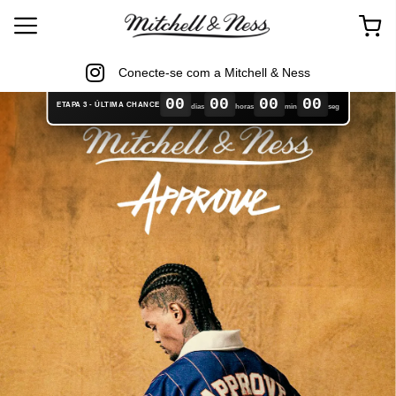
Conecte-se com a Mitchell & Ness
00
00
00
00
ETAPA 3 - ÚLTIMA CHANCE
dias
horas
min
seg