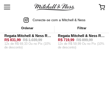
Conecte-se com a Mitchell & Ness
Ordenar
Filtrar
MitchellAndNess
mitchellandness
Busca: Dell_Curry
x
Regata Mitchell & Ness Road Swingman Jersey Charlotte Hornets 1992-93 Dell Curry Verde
Regata Mitchell & Ness Road Swingman Jersey Charlotte Hornets 1992-93 Dell Curry Azul Teal
-
20%
-
20%
R$ 831,99
R$ 1.039,99
R$ 719,99
R$ 899,99
12x de R$ 69,33 Ou
no Pix (10%
12x de R$ 59,99 Ou
no Pix (10%
de desconto)
de desconto)
ADICIONAR AO
ADICIONAR AO
CARRINHO
CARRINHO