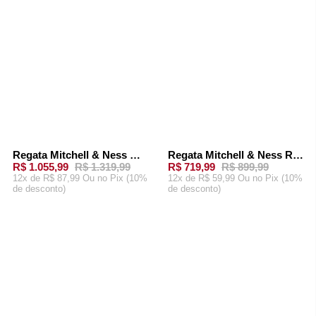
Regata Mitchell & Ness Glitter Swingman Jersey Seattle SuperSonics 1995-96 Shawn Kemp Preta
Regata Mitchell & Ness Road Swingman Jersey Seattle SuperSonics 2007-08 Kevin Durant Verde
-
20%
-
20%
R$ 1.055,99
R$ 1.319,99
R$ 719,99
R$ 899,99
12x de R$ 87,99 Ou
no Pix (10%
12x de R$ 59,99 Ou
no Pix (10%
de desconto)
de desconto)
ADICIONAR AO
ADICIONAR AO
CARRINHO
CARRINHO