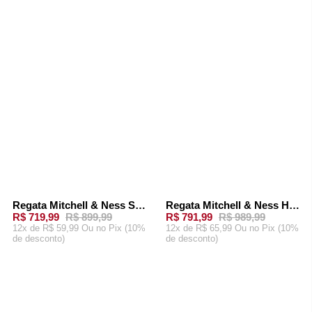
CARRINHO
CARRINHO
Regata Mitchell & Ness Swingman Jersey Seattle Supersonics 1995-96 Gary Payton Verde
Regata Mitchell & Ness Home Swingman Jersey Seattle SuperSonics 2007-08 Kevin Durant Branca
-
20%
-
20%
R$ 719,99
R$ 899,99
R$ 791,99
R$ 989,99
12x de R$ 59,99 Ou
no Pix (10%
12x de R$ 65,99 Ou
no Pix (10%
de desconto)
de desconto)
ADICIONAR AO
ADICIONAR AO
CARRINHO
CARRINHO