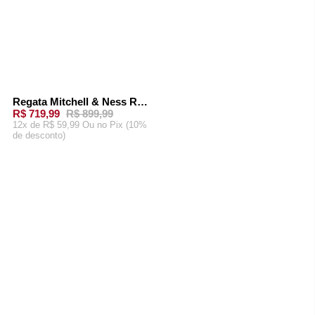
Regata Mitchell & Ness Road Swingman Jersey Seattle Supersonics 2007-08 Kevin Durant Verde
-
20%
R$ 719,99
R$ 899,99
12x de R$ 59,99 Ou
no Pix (10%
de desconto)
ADICIONAR AO
CARRINHO