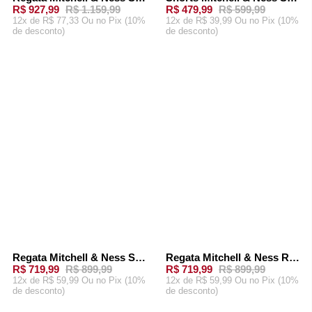
-
20%
-
20%
R$ 927,99
R$ 1.159,99
R$ 479,99
R$ 599,99
12x de R$ 77,33 Ou
no Pix (10%
12x de R$ 39,99 Ou
no Pix (10%
de desconto)
de desconto)
ADICIONAR AO
ADICIONAR AO
CARRINHO
CARRINHO
Regata Mitchell & Ness Swingman Jersey Seattle Supersonics 2006-07 Ray Allen Branca
Regata Mitchell & Ness Road Swingman Jersey Seattle SuperSonics 1995-96 Shawn Kemp Verde
-
20%
-
20%
R$ 719,99
R$ 899,99
R$ 719,99
R$ 899,99
12x de R$ 59,99 Ou
no Pix (10%
12x de R$ 59,99 Ou
no Pix (10%
de desconto)
de desconto)
ADICIONAR AO
ADICIONAR AO