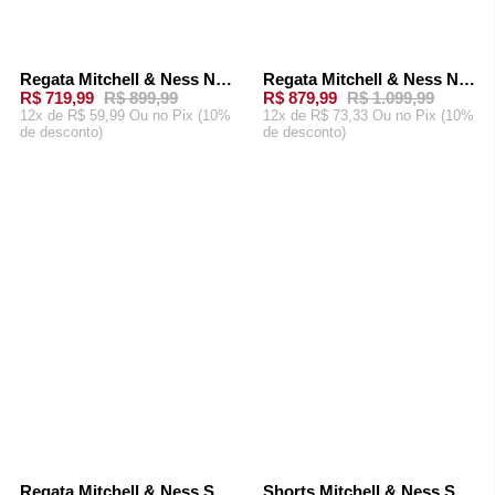
Regata Mitchell & Ness NBA Swingman Jersey Seattle SuperSonics Kevin Durant 2007-08 Branca
Regata Mitchell & Ness NBA Swingman Jersey Seattle SuperSonics Shawn Kemp 1994-95 Branca
-
20%
-
20%
R$ 719,99
R$ 899,99
R$ 879,99
R$ 1.099,99
12x de R$ 59,99 Ou
no Pix (10%
12x de R$ 73,33 Ou
no Pix (10%
de desconto)
de desconto)
ADICIONAR AO
ADICIONAR AO
CARRINHO
CARRINHO
Regata Mitchell & Ness Split Swingman Jersey Seattle Supersonics 1995-96 Gary Payton Verde
Shorts Mitchell & Ness Swingman Seattle SuperSonics Road 1995-96 Verde