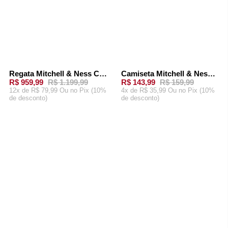
Regata Mitchell & Ness Cream Swingman Jersey Toronto Raptors 1998-99 Vince Carter Off White
Camiseta Mitchell & Ness Name And Number Vince Carter Azul
-
20%
-
10%
R$ 959,99
R$ 1.199,99
R$ 143,99
R$ 159,99
12x de R$ 79,99 Ou
no Pix (10%
4x de R$ 35,99 Ou
no Pix (10%
de desconto)
de desconto)
ADICIONAR AO
ADICIONAR AO
CARRINHO
CARRINHO