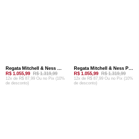
Regata Mitchell & Ness Glitter Swingman Jersey Toronto Raptors 1998-99 Vince Carter Branca
Regata Mitchell & Ness Pastel Swingman Jersey Toronto Raptos 1998-99 Vince Carter Roxa
-
20%
-
20%
R$ 1.055,99
R$ 1.319,99
R$ 1.055,99
R$ 1.319,99
12x de R$ 87,99 Ou
no Pix (10%
12x de R$ 87,99 Ou
no Pix (10%
de desconto)
de desconto)
ADICIONAR AO
ADICIONAR AO
CARRINHO
CARRINHO