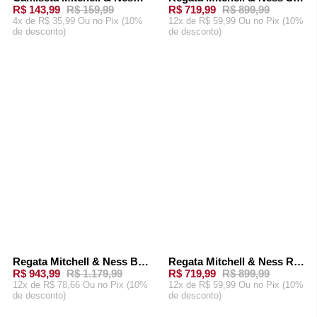
-
10%
-
20%
R$ 143,99
R$ 159,99
R$ 719,99
R$ 899,99
4x de R$ 35,99 Ou
no Pix (10%
12x de R$ 59,99 Ou
no Pix (10%
de desconto)
de desconto)
ADICIONAR AO
ADICIONAR AO
CARRINHO
CARRINHO
Regata Mitchell & Ness Big Face 7.0 Swingman Jersey Toronto Raptors 1998-99 Vince Carter Roxa
Regata Mitchell & Ness Road Swingman Jersey Toronto Raptors 1998-99 Vince Carter Roxa
-
20%
-
20%
R$ 943,99
R$ 1.179,99
R$ 719,99
R$ 899,99
12x de R$ 78,66 Ou
no Pix (10%
12x de R$ 59,99 Ou
no Pix (10%
de desconto)
de desconto)
ADICIONAR AO
ADICIONAR AO