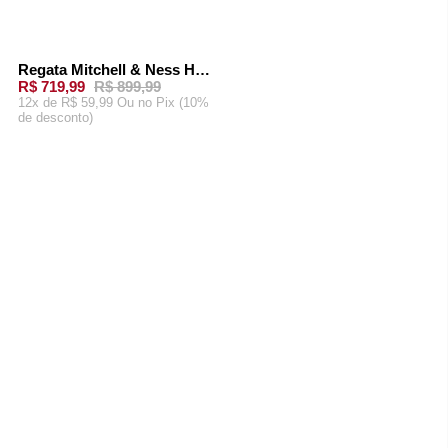
Regata Mitchell & Ness Home Swingman Jersey Toronto Raptors 1998-99 Vince Carter Branca
-
20%
R$ 719,99
R$ 899,99
12x de R$ 59,99 Ou
no Pix (10%
de desconto)
ADICIONAR AO
CARRINHO