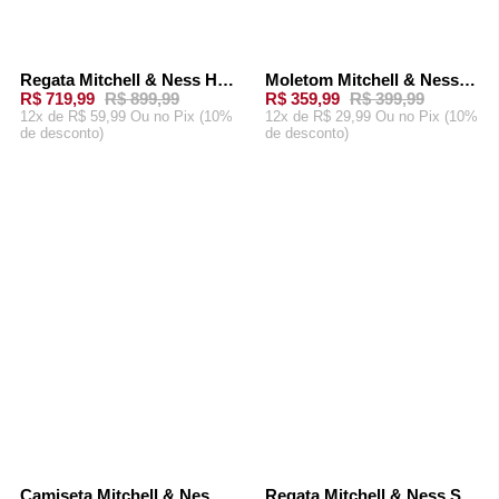
Regata Mitchell & Ness Home Swingman Jersey Toronto Raptors 1998-99 Vince Carter Branca
Moletom Mitchell & Ness Toronto Raptors Vince Carter Cinza Mescla
-
20%
-
10%
R$ 719,99
R$ 899,99
R$ 359,99
R$ 399,99
12x de R$ 59,99 Ou
no Pix (10%
12x de R$ 29,99 Ou
no Pix (10%
de desconto)
de desconto)
ADICIONAR AO
ADICIONAR AO
CARRINHO
CARRINHO
Camiseta Mitchell & Ness Toronto Raptors Vince Carter Branca
Regata Mitchell & Ness Swingman Jersey Toronto Raptors 1999-00 Vince Carter Roxa