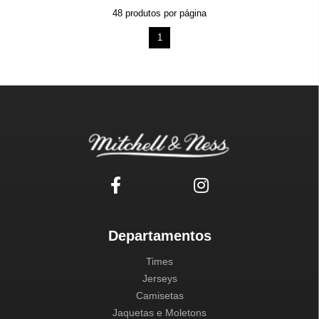
48
produtos por página
1
Departamentos
Times
Jerseys
Camisetas
Jaquetas e Moletons