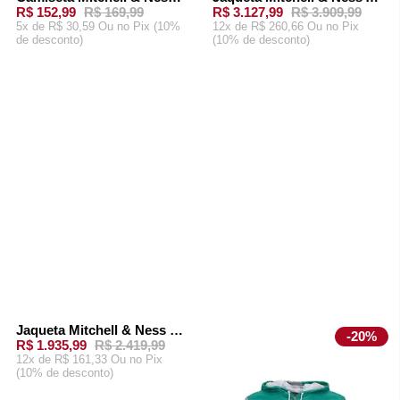
-
10%
-
20%
R$ 152,99
R$ 169,99
R$ 3.127,99
R$ 3.909,99
5x de R$ 30,59 Ou
no Pix (10%
12x de R$ 260,66 Ou
no Pix
de desconto)
(10% de desconto)
ADICIONAR AO
ADICIONAR AO
CARRINHO
CARRINHO
Jaqueta Mitchell & Ness Team OG 2.0 Anorak Windbreaker Vintage Logo Philadelphia Eagles Preta
-
20%
-
20%
R$ 1.935,99
R$ 2.419,99
12x de R$ 161,33 Ou
no Pix
(10% de desconto)
ADICIONAR AO