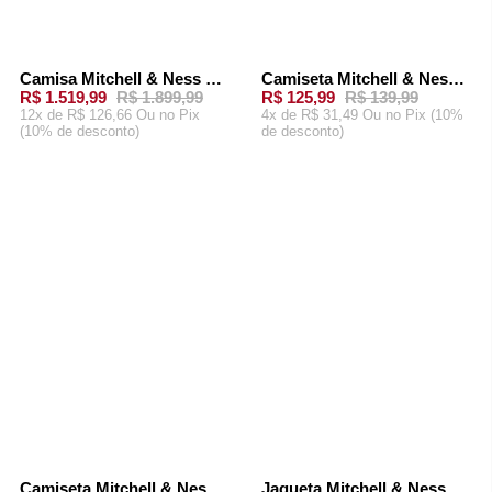
Camisa Mitchell & Ness NFL Legacy Jersey Philadelphia Eagles Michael Vick 2010 Verde
Camiseta Mitchell & Ness NFL Philadelphia Eagles Cinza
-
20%
-
10%
R$ 1.519,99
R$ 1.899,99
R$ 125,99
R$ 139,99
12x de R$ 126,66 Ou
no Pix
4x de R$ 31,49 Ou
no Pix (10%
(10% de desconto)
de desconto)
ADICIONAR AO
ADICIONAR AO
CARRINHO
CARRINHO
Camiseta Mitchell & Ness NFL Philadelphia Eagles Reggie White Verde
Jaqueta Mitchell & Ness Authentic Philadelphia Eagles 1938 Jacket Verde