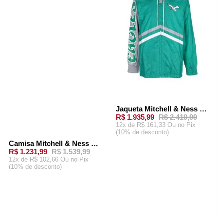
CARRINHO
Jaqueta Mitchell & Ness Undeniable Full Zip Windbreaker Philadelphia Eagles Verde
R$ 1.935,99
R$ 2.419,99
12x de R$ 161,33 Ou
no Pix
(10% de desconto)
ADICIONAR AO
Camisa Mitchell & Ness NFL Legacy Jersey Philadelphia Eagles 1990 Reggie White Verde
-
20%
CARRINHO
R$ 1.231,99
R$ 1.539,99
12x de R$ 102,66 Ou
no Pix
(10% de desconto)
ADICIONAR AO
CARRINHO