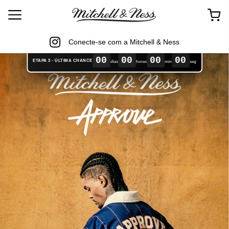
Conecte-se com a Mitchell & Ness
00
00
00
00
ETAPA 3 - ÚLTIMA CHANCE
dias
horas
min
seg