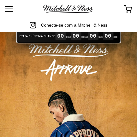
Conecte-se com a Mitchell & Ness
00
00
00
00
ETAPA 3 - ÚLTIMA CHANCE
dias
horas
min
seg