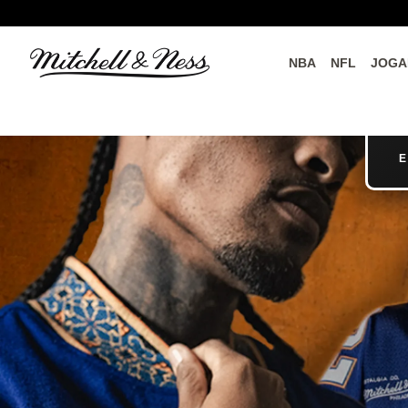
NBA
NFL
JOGA
do o
Parceiros Oficiais
E