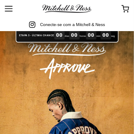
Conecte-se com a Mitchell & Ness
00
00
00
00
ETAPA 3 - ÚLTIMA CHANCE
dias
horas
min
seg