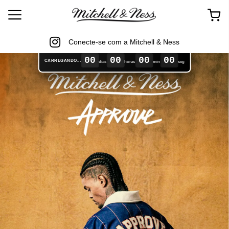
Conecte-se com a Mitchell & Ness
00
00
00
00
CARREGANDO...
dias
horas
min
seg