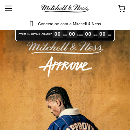
Conecte-se com a Mitchell & Ness
00
00
00
00
ETAPA 3 - ÚLTIMA CHANCE
dias
horas
min
seg