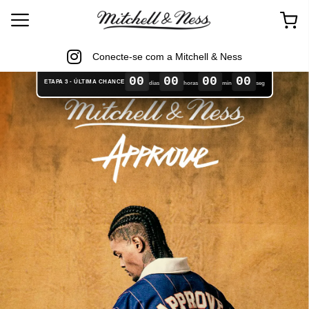
Conecte-se com a Mitchell & Ness
00
00
00
00
ETAPA 3 - ÚLTIMA CHANCE
dias
horas
min
seg