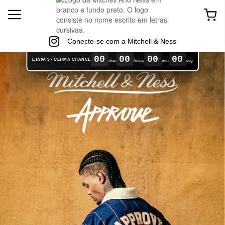
Conecte-se com a Mitchell & Ness
00
00
00
00
ETAPA 3 - ÚLTIMA CHANCE
dias
horas
min
seg