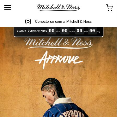
Conecte-se com a Mitchell & Ness
00
00
00
00
ETAPA 3 - ÚLTIMA CHANCE
dias
horas
min
seg