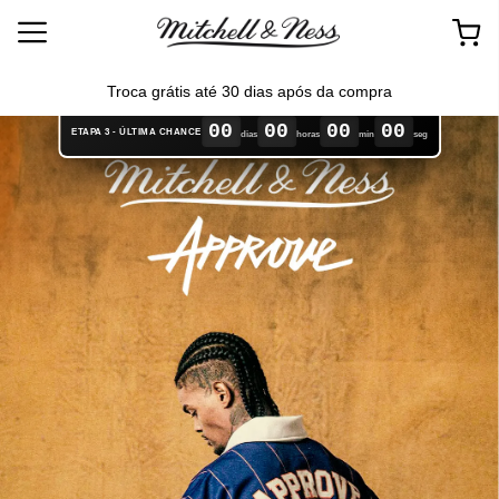
Frete
Troca grátis até 30 dias após da compra
00
00
00
00
ETAPA 3 - ÚLTIMA CHANCE
dias
horas
min
seg