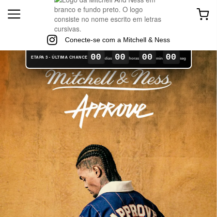
Conecte-se com a Mitchell & Ness
00
00
00
00
ETAPA 3 - ÚLTIMA CHANCE
dias
horas
min
seg