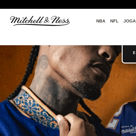
NBA
NFL
JOGA
do o
Parceiros Oficiais
E