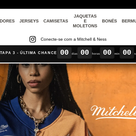
JAQUETAS
DORES
JERSEYS
CAMISETAS
E
BONÉS
BERM
MOLETONS
Conecte-se com a Mitchell & Ness
00
00
00
00
TAPA 3 - ÚLTIMA CHANCE
dias
horas
min
s