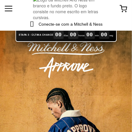
Conecte-se com a Mitchell & Ness
00
00
00
00
ETAPA 3 - ÚLTIMA CHANCE
dias
horas
min
seg