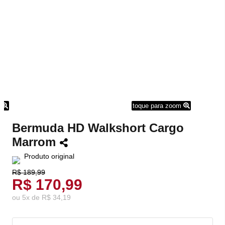
m
toque para zoom
Bermuda HD Walkshort Cargo
Marrom
Produto original
R$ 189,99
R$ 170,99
ou
5
x
de
R$ 34,19