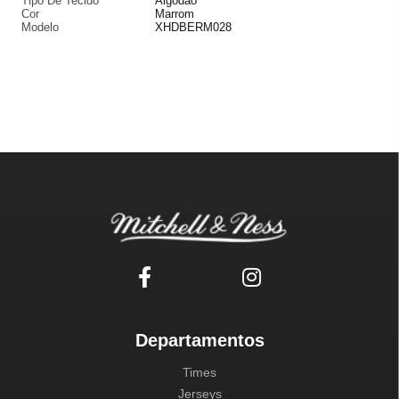
Tipo De Tecido
Algodão
Cor
Marrom
Modelo
XHDBERM028
Departamentos
Times
Jerseys