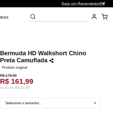
Seja um Revendedor
UDAS
Fre
Troca grátis até 30 dias após da compra
Bermuda HD Walkshort Chino
Preta Camuflada
Produto original
R$ 179,99
R$ 161,99
ou
5
x
de
R$ 32,39
Selecione o tamanho...