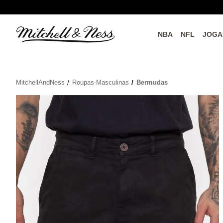
NBA
NFL
JOGA
do o
Parceiros Oficiais
MitchellAndNess
Roupas-Masculinas
Bermudas