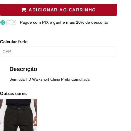
38
Restam mais de 6 itens
ADICIONAR AO CARRINHO
40
Esgotado
Pague
com PIX e ganhe mais
10%
de desconto
42
Esgotado
44
Esgotado
Calcular frete
46
Restam mais de 6 itens
48
Resta 1 item
Descrição
Bermuda HD Walkshort Chino Preta Camuflada
Outras cores