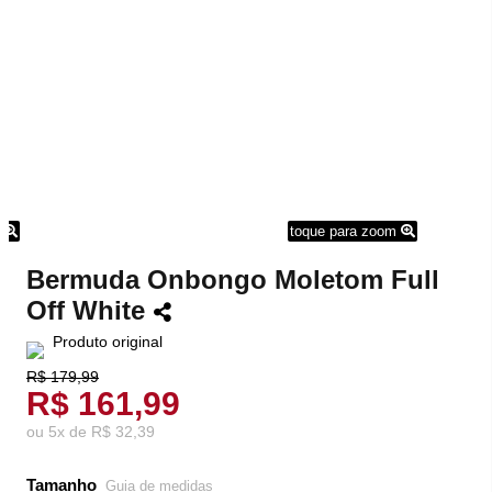
m
toque para zoom
Bermuda Onbongo Moletom Full
Off White
Produto original
R$ 179,99
R$ 161,99
ou
5
x
de
R$ 32,39
Tamanho
Guia de medidas