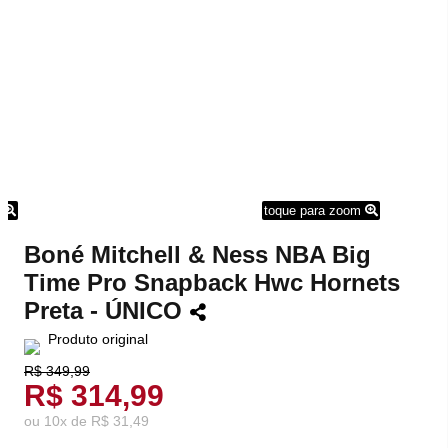
m
toque para zoom
Boné Mitchell & Ness NBA Big
Time Pro Snapback Hwc Hornets
Preta - ÚNICO
Produto original
R$ 349,99
R$ 314,99
ou
10
x
de
R$ 31,49