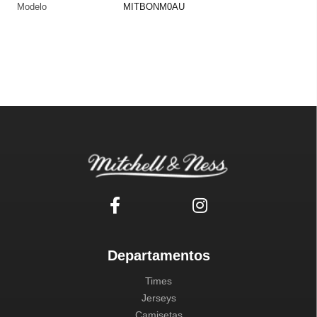
Modelo
MITBONM0AU
Departamentos
Times
Jerseys
Camisetas