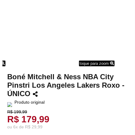
m
toque para zoom
Boné Mitchell & Ness NBA City
Pinstri Los Angeles Lakers Roxo -
ÚNICO
Produto original
R$ 199,99
R$ 179,99
ou
6
x
de
R$ 29,99