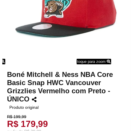
m
toque para zoom
Boné Mitchell & Ness NBA Core
Basic Snap HWC Vancouver
Grizzlies Vermelho com Preto -
ÚNICO
Produto original
R$ 199,99
R$ 179,99