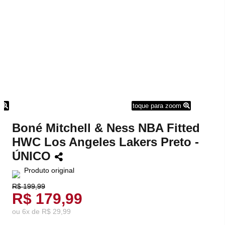
m
toque para zoom
Boné Mitchell & Ness NBA Fitted
HWC Los Angeles Lakers Preto -
ÚNICO
Produto original
R$ 199,99
R$ 179,99
ou
6
x
de
R$ 29,99