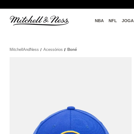
NBA
NFL
JOGA
do o
Parceiros Oficiais
MitchellAndNess
Acessórios
Boné