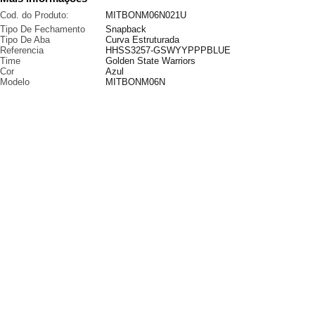
Cod. do Produto:
MITBONM06N021U
Tipo De Fechamento
Snapback
Tipo De Aba
Curva Estruturada
Referencia
HHSS3257-GSWYYPPPBLUE
Time
Golden State Warriors
Cor
Azul
Modelo
MITBONM06N