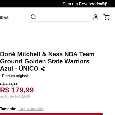
Seja um Revendedor
UDAS
Fre
Troca grátis até 30 dias após da compra
Boné Mitchell & Ness NBA Team
Ground Golden State Warriors
Azul - ÚNICO
Produto original
R$ 199,99
R$ 179,99
ou
6
x
de
R$ 29,99
Tamanho
Guia de medidas