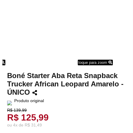
m
toque para zoom
Boné Starter Aba Reta Snapback
Trucker African Leopard Amarelo -
ÚNICO
Produto original
R$ 139,99
R$ 125,99
ou
4
x
de
R$ 31,49