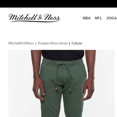
NBA
NFL
JOGA
do o
Parceiros Oficiais
MitchellAndNess
Roupas-Masculinas
Calças