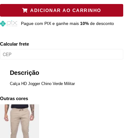
38
Esgotado
ADICIONAR AO CARRINHO
40
Resta 1 item
Pague
com PIX e ganhe mais
10%
de desconto
42
Restam mais de 6 itens
44
Restam mais de 6 itens
Calcular frete
46
Restam mais de 6 itens
48
Restam mais de 6 itens
Descrição
Calça HD Jogger Chino Verde Militar
Outras cores