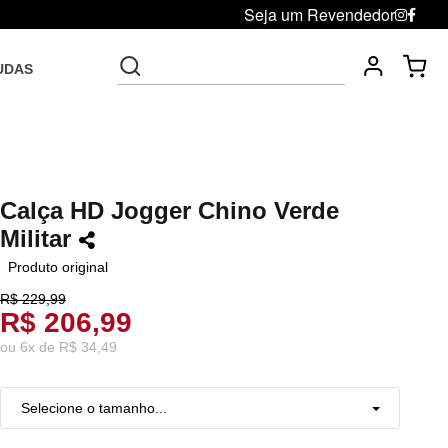
Seja um Revendedor
UDAS
Fre
Troca grátis até 30 dias após da compra
Calça HD Jogger Chino Verde
Militar
Produto original
R$ 229,99
R$ 206,99
ou
6
x
de
R$ 34,49
Selecione o tamanho...