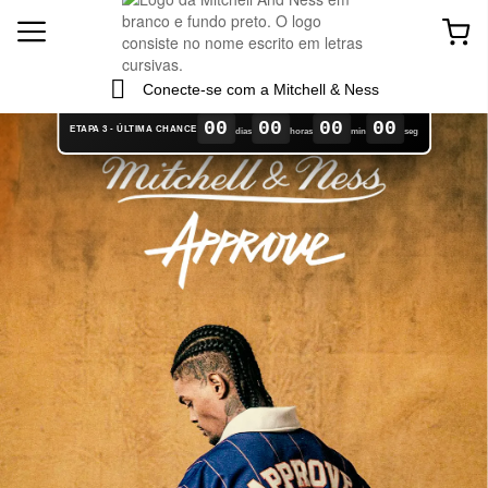
Conecte-se com a Mitchell & Ness
00
00
00
00
ETAPA 3 - ÚLTIMA CHANCE
dias
horas
min
seg