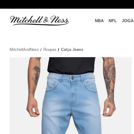
NBA
NFL
JOGA
do o
Parceiros Oficiais
MitchellAndNess
Roupas
Calça Jeans