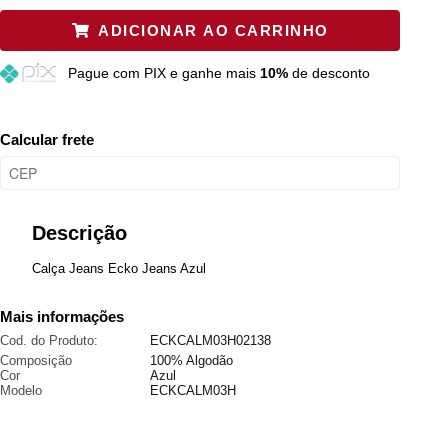
ADICIONAR AO CARRINHO
40
Esgotado
Pague
com PIX e ganhe mais
10%
de desconto
42
Esgotado
44
Esgotado
Calcular frete
46
Esgotado
Descrição
Calça Jeans Ecko Jeans Azul
Mais informações
Cod. do Produto:
ECKCALM03H02138
Composição
100% Algodão
Cor
Azul
Modelo
ECKCALM03H