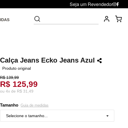
Seja um Revendedor
UDAS
Fre
Troca grátis até 30 dias após da compra
Calça Jeans Ecko Jeans Azul
Produto original
R$ 139,99
R$ 125,99
ou
4
x
de
R$ 31,49
Tamanho
Guia de medidas
Selecione o tamanho...
38
Restam mais de 6 itens