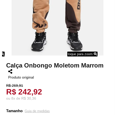
m
toque para zoom
Calça Onbongo Moletom Marrom
Produto original
R$ 269,91
R$ 242,92
ou
8
x
de
R$ 30,36
Tamanho
Guia de medidas