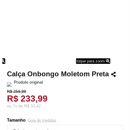
m
toque para zoom
Calça Onbongo Moletom Preta
Produto original
R$ 259,99
R$ 233,99
ou
7
x
de
R$ 33,42
Tamanho
Guia de medidas