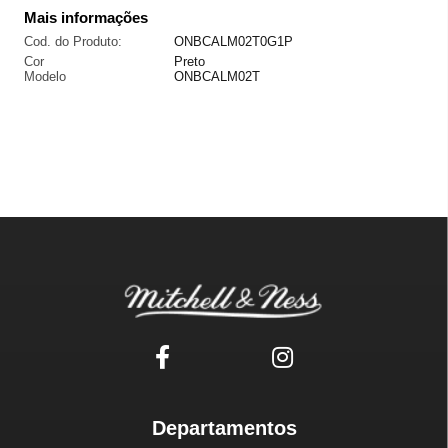
Mais informações
Cod. do Produto:
ONBCALM02T0G1P
Cor
Preto
Modelo
ONBCALM02T
Departamentos