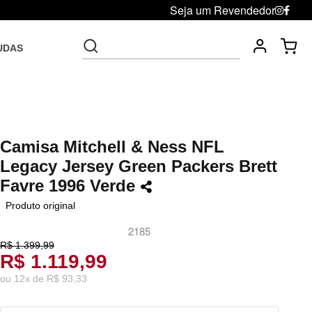
Seja um Revendedor
UDAS
Fre
Troca grátis até 30 dias após da compra
Camisa Mitchell & Ness NFL
Legacy Jersey Green Packers Brett
Favre 1996 Verde
Produto original
2185
R$ 1.399,99
R$ 1.119,99
ou
12
x
de
R$ 93,33