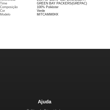
Time
GREEN BAY PACKERS(GREPAC)
Composição
100% Poliéster
Cor
Verde
Modelo
MITCAMM0HX
Ajuda