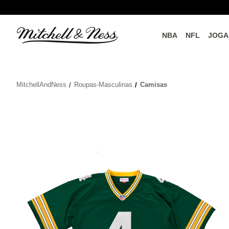
NBA
NFL
JOGA
do o
Parceiros Oficiais
MitchellAndNess
Roupas-Masculinas
Camisas