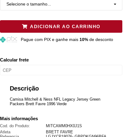
Selecione o tamanho...
S
Resta 1 item
ADICIONAR AO CARRINHO
L
Restam mais de 6 itens
Pague
com PIX e ganhe mais
10%
de desconto
XL
Resta 1 item
2XL
Restam mais de 6 itens
Calcular frete
3XL
Resta 1 item
M
Restam mais de 6 itens
Descrição
Camisa Mitchell & Ness NFL Legacy Jersey Green
Packers Brett Favre 1996 Verde
Mais informações
Cod. do Produto:
MITCAMM0HX0J1S
Atleta
BRETT FAVRE
Referencia
LGJYCP18076- GBPDKGN96BFA