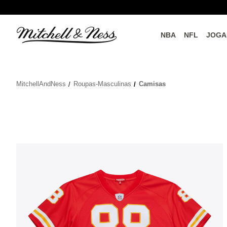
NBA
NFL
JOGA
do o
Parceiros Oficiais
MitchellAndNess
Roupas-Masculinas
Camisas