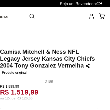
Seja um Revendedor
UDAS
Fre
Troca grátis até 30 dias após da compra
Camisa Mitchell & Ness NFL
Legacy Jersey Kansas City Chiefs
2004 Tony Gonzalez Vermelha
Produto original
2185
R$ 1.899,99
R$ 1.519,99
ou
12
x
de
R$ 126,66