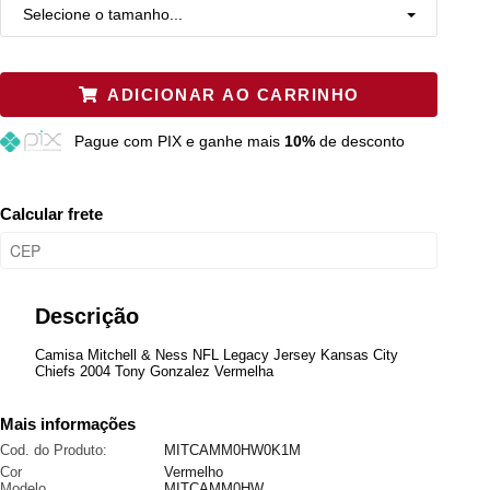
Selecione o tamanho...
XL
Esgotado
ADICIONAR AO CARRINHO
M
Resta 1 item
Pague
com PIX e ganhe mais
10%
de desconto
Calcular frete
Descrição
Camisa Mitchell & Ness NFL Legacy Jersey Kansas City
Chiefs 2004 Tony Gonzalez Vermelha
Mais informações
Cod. do Produto:
MITCAMM0HW0K1M
Cor
Vermelho
Modelo
MITCAMM0HW