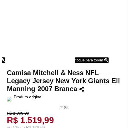
m
toque para zoom
Camisa Mitchell & Ness NFL
Legacy Jersey New York Giants Eli
Manning 2007 Branca
Produto original
2185
R$ 1.899,99
R$ 1.519,99
ou
12
x
de
R$ 126,66