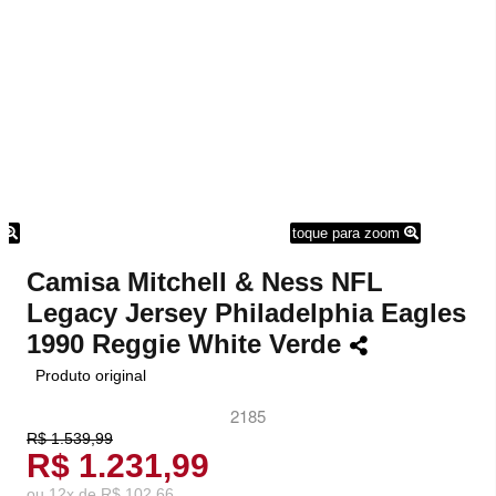
m
toque para zoom
Camisa Mitchell & Ness NFL
Legacy Jersey Philadelphia Eagles
1990 Reggie White Verde
Produto original
2185
R$ 1.539,99
R$ 1.231,99
ou
12
x
de
R$ 102,66