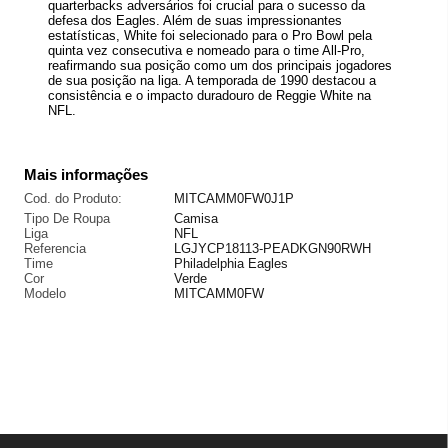
quarterbacks adversários foi crucial para o sucesso da
defesa dos Eagles. Além de suas impressionantes
estatísticas, White foi selecionado para o Pro Bowl pela
quinta vez consecutiva e nomeado para o time All-Pro,
reafirmando sua posição como um dos principais jogadores
de sua posição na liga. A temporada de 1990 destacou a
consistência e o impacto duradouro de Reggie White na
NFL.
Mais informações
Cod. do Produto:
MITCAMM0FW0J1P
Tipo De Roupa
Camisa
Liga
NFL
Referencia
LGJYCP18113-PEADKGN90RWH
Time
Philadelphia Eagles
Cor
Verde
Modelo
MITCAMM0FW