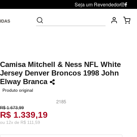
Seja um Revendedor
UDAS
Fre
Troca grátis até 30 dias após da compra
Camisa Mitchell & Ness NFL White
Jersey Denver Broncos 1998 John
Elway Branca
Produto original
2185
R$ 1.673,99
R$ 1.339,19
ou
12
x
de
R$ 111,59