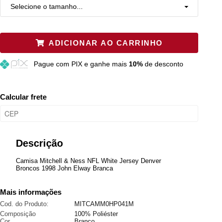
Selecione o tamanho...
S
Esgotado
ADICIONAR AO CARRINHO
L
Restam mais de 6 itens
Pague
com PIX e ganhe mais
10%
de desconto
XL
Restam mais de 6 itens
2XL
Esgotado
Calcular frete
3XL
Esgotado
4XL
Esgotado
Descrição
5XL
Esgotado
Camisa Mitchell & Ness NFL White Jersey Denver
Broncos 1998 John Elway Branca
M
Restam mais de 6 itens
Mais informações
Cod. do Produto:
MITCAMM0HP041M
Composição
100% Poliéster
Cor
Branco