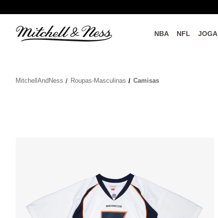
NBA
NFL
JOGA
do o
Parceiros Oficiais
MitchellAndNess
Roupas-Masculinas
Camisas