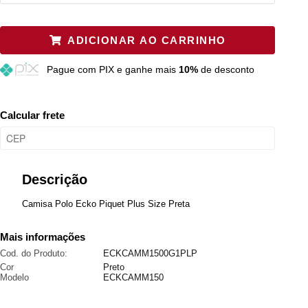
Plus P
Restam mais de 6 itens
ADICIONAR AO CARRINHO
Plus M
Restam mais de 6 itens
Pague
com PIX e ganhe mais
10%
de desconto
Plus G
Restam mais de 6 itens
Calcular frete
Descrição
Camisa Polo Ecko Piquet Plus Size Preta
Mais informações
Cod. do Produto:
ECKCAMM1500G1PLP
Cor
Preto
Modelo
ECKCAMM150