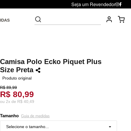
Seja um Revendedor
UDAS
Fre
Troca grátis até 30 dias após da compra
Camisa Polo Ecko Piquet Plus
Size Preta
Produto original
R$ 89,99
R$ 80,99
ou
2
x
de
R$ 40,49
Tamanho
Guia de medidas
Selecione o tamanho...