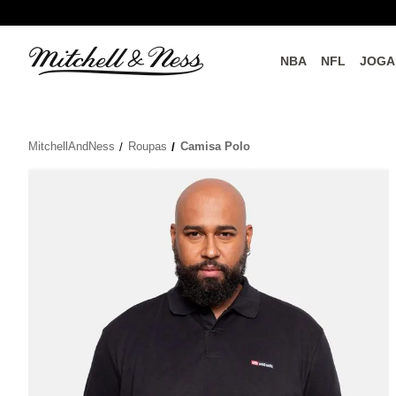
NBA
NFL
JOGA
do o
Parceiros Oficiais
MitchellAndNess
Roupas
Camisa Polo