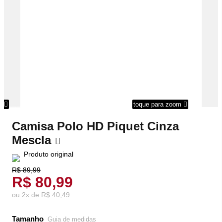
om
toque para zoom
Camisa Polo HD Piquet Cinza
Mescla
Produto original
R$ 89,99
R$ 80,99
ou
2
x
de
R$ 40,49
Tamanho
Guia de medidas