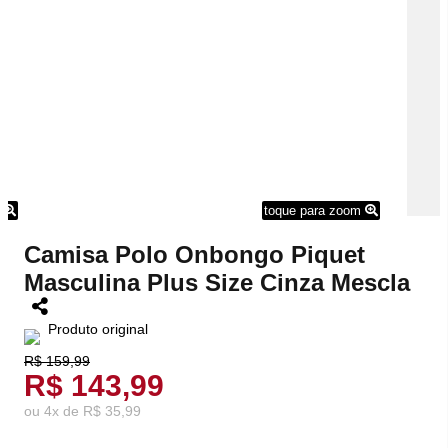
m
toque para zoom
Camisa Polo Onbongo Piquet
Masculina Plus Size Cinza Mescla
Produto original
R$ 159,99
R$ 143,99
ou
4
x
de
R$ 35,99