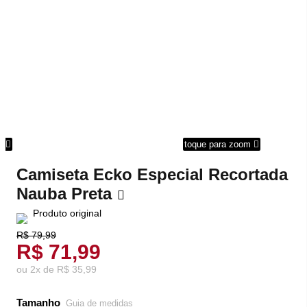
om
toque para zoom
Camiseta Ecko Especial Recortada
Nauba Preta
Produto original
R$ 79,99
R$ 71,99
ou
2
x
de
R$ 35,99
Tamanho
Guia de medidas