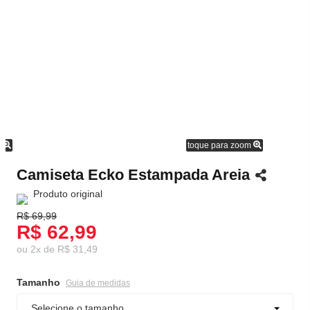
m
toque para zoom
Camiseta Ecko Estampada Areia
Produto original
R$ 69,99
R$ 62,99
ou
2
x
de
R$ 31,49
Tamanho
Guia de medidas
Selecione o tamanho...