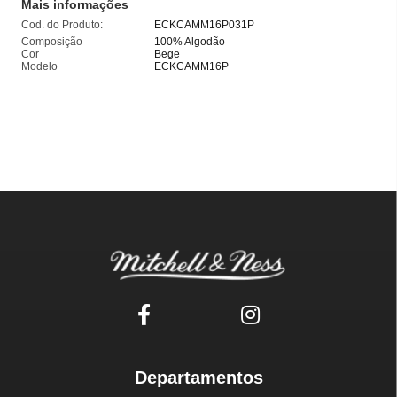
Mais informações
Cod. do Produto:
ECKCAMM16P031P
Composição
100% Algodão
Cor
Bege
Modelo
ECKCAMM16P
Departamentos