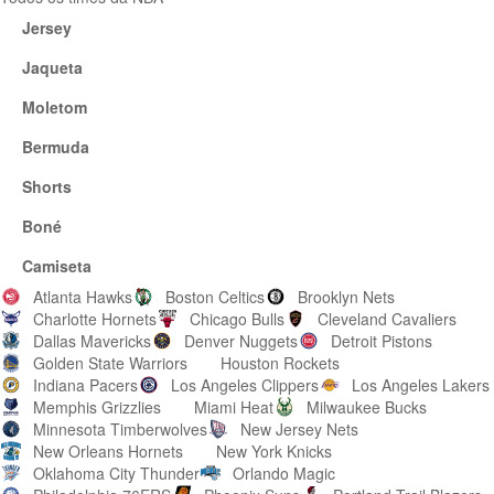
Jersey
Jaqueta
Moletom
Bermuda
Shorts
Boné
Camiseta
Atlanta Hawks
Boston Celtics
Brooklyn Nets
Charlotte Hornets
Chicago Bulls
Cleveland Cavaliers
Dallas Mavericks
Denver Nuggets
Detroit Pistons
Golden State Warriors
Houston Rockets
Indiana Pacers
Los Angeles Clippers
Los Angeles Lakers
Memphis Grizzlies
Miami Heat
Milwaukee Bucks
Minnesota Timberwolves
New Jersey Nets
New Orleans Hornets
New York Knicks
Oklahoma City Thunder
Orlando Magic