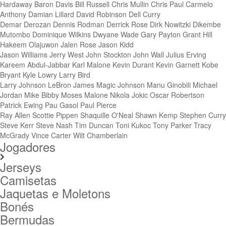
Hardaway
Baron Davis
Bill Russell
Chris Mullin
Chris Paul
Carmelo
Anthony
Damian Lillard
David Robinson
Dell Curry
Demar Derozan
Dennis Rodman
Derrick Rose
Dirk Nowitzki
Dikembe
Mutombo
Dominique Wilkins
Dwyane Wade
Gary Payton
Grant Hill
Hakeem Olajuwon
Jalen Rose
Jason Kidd
Jason Williams
Jerry West
John Stockton
John Wall
Julius Erving
Kareem Abdul-Jabbar
Karl Malone
Kevin Durant
Kevin Garnett
Kobe
Bryant
Kyle Lowry
Larry Bird
Larry Johnson
LeBron James
Magic Johnson
Manu Ginobili
Michael
Jordan
Mike Bibby
Moses Malone
Nikola Jokic
Oscar Robertson
Patrick Ewing
Pau Gasol
Paul Pierce
Ray Allen
Scottie Pippen
Shaquille O'Neal
Shawn Kemp
Stephen Curry
Steve Kerr
Steve Nash
Tim Duncan
Toni Kukoc
Tony Parker
Tracy
McGrady
Vince Carter
Wilt Chamberlain
Jogadores
Jerseys
Camisetas
Jaquetas e Moletons
Bonés
Bermudas