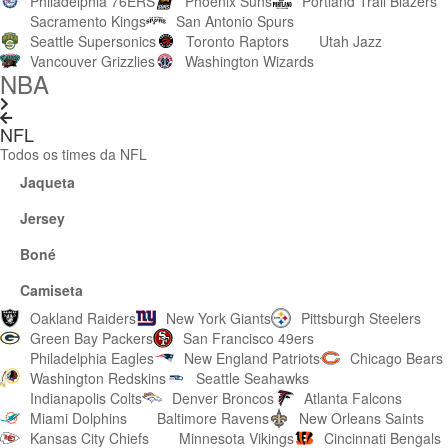
Philadelphia 76ERS
Phoenix Suns
Portland Trail Blazers
Sacramento Kings
San Antonio Spurs
Seattle Supersonics
Toronto Raptors
Utah Jazz
Vancouver Grizzlies
Washington Wizards
NBA
NFL
Todos os times da NFL
Jaqueta
Jersey
Boné
Camiseta
Oakland Raiders
New York Giants
Pittsburgh Steelers
Green Bay Packers
San Francisco 49ers
Philadelphia Eagles
New England Patriots
Chicago Bears
Washington Redskins
Seattle Seahawks
Indianapolis Colts
Denver Broncos
Atlanta Falcons
Miami Dolphins
Baltimore Ravens
New Orleans Saints
Kansas City Chiefs
Minnesota Vikings
Cincinnati Bengals