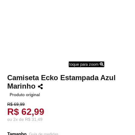
toque para zoom
Camiseta Ecko Estampada Azul
Marinho
Produto original
R$ 69,99
R$ 62,99
ou
2
x
de
R$ 31,49
Tamanho
Guia de medidas