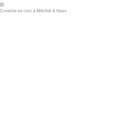
Troca grátis até 30
itchell & Ness