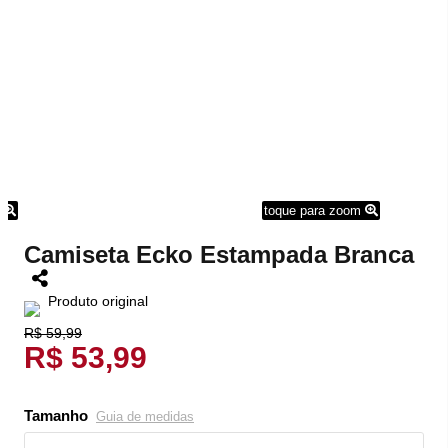
m
toque para zoom
Camiseta Ecko Estampada Branca
Produto original
R$ 59,99
R$ 53,99
Tamanho
Guia de medidas